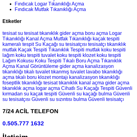
Fındıcak Logar Tıkanıklığı Açma
Fındıcak Mutfak Tıkanıklığı Açma
Etiketler
tesisat
su tesisat
tıkanıklık
gider açma
boru açma
Logar
Tıkanıklığı
Kanal Açma
Mutfak Tıkanıklığı
kaçak tespiti
kameralı tespit
Su Kaçağı
su tesisatçısı
tesisatçı
tıkanıklık
mutfak
Kaçak Tespiti
Tıkanıklık Tespiti
mutfak koku tespiti
lağım koku tespiti
tuvalet koku tespiti
klozet koku tespiti
Lağım Kokusu
Koku Tespiti
Tıkalı Boru Açma
Tıkanıklık
Açma
Kanal Görüntüleme
gider açma
kanalizasyon
tıkanıklığı
tıkalı tuvalet
tıkanmış tuvalet
lavabo tıkanıklığı
açma
tıkalı boru
klozet montajı
kanalizasyon tıkanıklığı
foseptlik tıkanıklığı
tesisat
tıkanıklık
kanal açma
gider açma
tıkanıklık açma
logar açma
Cihatlı Su Kaçağı Tespiti
Güvenli
kırmadan su kaçak tespiti
Güvenli su kaçağı bulma
Güvenli
su tesisatçısı
Güvenli su sızıntısı bulma
Güvenli tesisatçı
7/24 ACİL TELEFON
0.505.777 1632