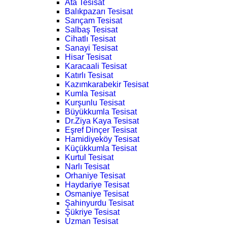
Ata Tesisat
Balıkpazarı Tesisat
Sarıçam Tesisat
Salbaş Tesisat
Cihatlı Tesisat
Sanayi Tesisat
Hisar Tesisat
Karacaali Tesisat
Katırlı Tesisat
Kazımkarabekir Tesisat
Kumla Tesisat
Kurşunlu Tesisat
Büyükkumla Tesisat
Dr.Ziya Kaya Tesisat
Eşref Dinçer Tesisat
Hamidiyeköy Tesisat
Küçükkumla Tesisat
Kurtul Tesisat
Narlı Tesisat
Orhaniye Tesisat
Haydariye Tesisat
Osmaniye Tesisat
Şahinyurdu Tesisat
Şükriye Tesisat
Uzman Tesisat