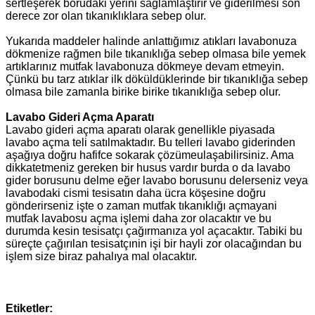
sertleşerek borudaki yerini sağlamlaştırır ve giderilmesi son
derece zor olan tıkanıklıklara sebep olur.
Yukarıda maddeler halinde anlattığımız atıkları lavabonuza
dökmenize rağmen bile tıkanıklığa sebep olmasa bile yemek
artıklarınız mutfak lavabonuza dökmeye devam etmeyin.
Çünkü bu tarz atıklar ilk döküldüklerinde bir tıkanıklığa sebep
olmasa bile zamanla birike birike tıkanıklığa sebep olur.
Lavabo Gideri Açma Aparatı
Lavabo gideri açma aparatı olarak genellikle piyasada
lavabo açma teli satılmaktadır. Bu telleri lavabo giderinden
aşağıya doğru hafifce sokarak çözümeulaşabilirsiniz. Ama
dikkatetmeniz gereken bir husus vardır burda o da lavabo
gider borusunu delme eğer lavabo borusunu delerseniz veya
lavabodaki cismi tesisatın daha ücra köşesine doğru
gönderirseniz işte o zaman mutfak tıkanıklığı açmayani
mutfak lavabosu açma işlemi daha zor olacaktır ve bu
durumda kesin tesisatçı çağırmanıza yol açacaktır. Tabiki bu
süreçte çağırılan tesisatçınin işi bir hayli zor olacağından bu
işlem size biraz pahalıya mal olacaktır.
Etiketler: