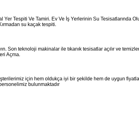
Yer Tespiti Ve Tamiri. Ev Ve İş Yerlerinin Su Tesisatlarında Ol
Kırmadan su kaçak tespiti.
. Son teknoloji makinalar ile tıkanık tesisatlar açılır ve temizl
deri Açma.
terilerimiz için hem oldukça iyi bir şekilde hem de uygun fiyatl
 personelimiz bulunmaktadır