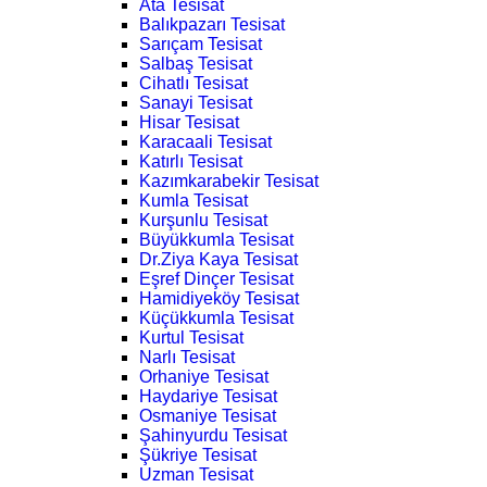
Ata Tesisat
Balıkpazarı Tesisat
Sarıçam Tesisat
Salbaş Tesisat
Cihatlı Tesisat
Sanayi Tesisat
Hisar Tesisat
Karacaali Tesisat
Katırlı Tesisat
Kazımkarabekir Tesisat
Kumla Tesisat
Kurşunlu Tesisat
Büyükkumla Tesisat
Dr.Ziya Kaya Tesisat
Eşref Dinçer Tesisat
Hamidiyeköy Tesisat
Küçükkumla Tesisat
Kurtul Tesisat
Narlı Tesisat
Orhaniye Tesisat
Haydariye Tesisat
Osmaniye Tesisat
Şahinyurdu Tesisat
Şükriye Tesisat
Uzman Tesisat