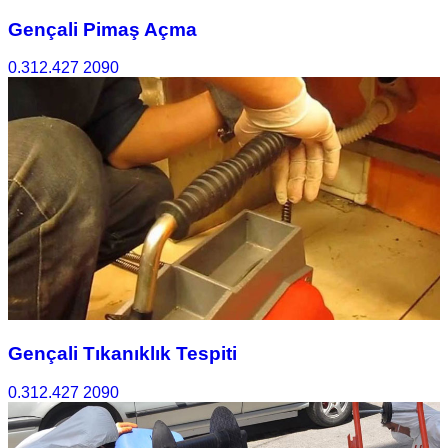
Gençali Pimaş Açma
0.312.427 2090
Gençali Tıkanıklık Tespiti
0.312.427 2090