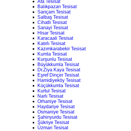
Ata Tesisat
Balıkpazarı Tesisat
Sarıçam Tesisat
Salbaş Tesisat
Cihatlı Tesisat
Sanayi Tesisat
Hisar Tesisat
Karacaali Tesisat
Katırlı Tesisat
Kazımkarabekir Tesisat
Kumla Tesisat
Kurşunlu Tesisat
Büyükkumla Tesisat
Dr.Ziya Kaya Tesisat
Eşref Dinçer Tesisat
Hamidiyeköy Tesisat
Küçükkumla Tesisat
Kurtul Tesisat
Narlı Tesisat
Orhaniye Tesisat
Haydariye Tesisat
Osmaniye Tesisat
Şahinyurdu Tesisat
Şükriye Tesisat
Uzman Tesisat