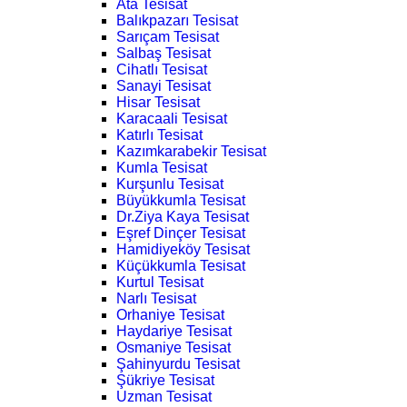
Ata Tesisat
Balıkpazarı Tesisat
Sarıçam Tesisat
Salbaş Tesisat
Cihatlı Tesisat
Sanayi Tesisat
Hisar Tesisat
Karacaali Tesisat
Katırlı Tesisat
Kazımkarabekir Tesisat
Kumla Tesisat
Kurşunlu Tesisat
Büyükkumla Tesisat
Dr.Ziya Kaya Tesisat
Eşref Dinçer Tesisat
Hamidiyeköy Tesisat
Küçükkumla Tesisat
Kurtul Tesisat
Narlı Tesisat
Orhaniye Tesisat
Haydariye Tesisat
Osmaniye Tesisat
Şahinyurdu Tesisat
Şükriye Tesisat
Uzman Tesisat