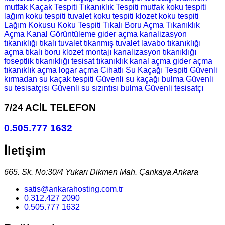
mutfak
Kaçak Tespiti
Tıkanıklık Tespiti
mutfak koku tespiti
lağım koku tespiti
tuvalet koku tespiti
klozet koku tespiti
Lağım Kokusu
Koku Tespiti
Tıkalı Boru Açma
Tıkanıklık
Açma
Kanal Görüntüleme
gider açma
kanalizasyon
tıkanıklığı
tıkalı tuvalet
tıkanmış tuvalet
lavabo tıkanıklığı
açma
tıkalı boru
klozet montajı
kanalizasyon tıkanıklığı
foseptlik tıkanıklığı
tesisat
tıkanıklık
kanal açma
gider açma
tıkanıklık açma
logar açma
Cihatlı Su Kaçağı Tespiti
Güvenli
kırmadan su kaçak tespiti
Güvenli su kaçağı bulma
Güvenli
su tesisatçısı
Güvenli su sızıntısı bulma
Güvenli tesisatçı
7/24 ACİL TELEFON
0.505.777 1632
İletişim
665. Sk. No:30/4 Yukarı Dikmen Mah. Çankaya Ankara
satis@ankarahosting.com.tr
0.312.427 2090
0.505.777 1632