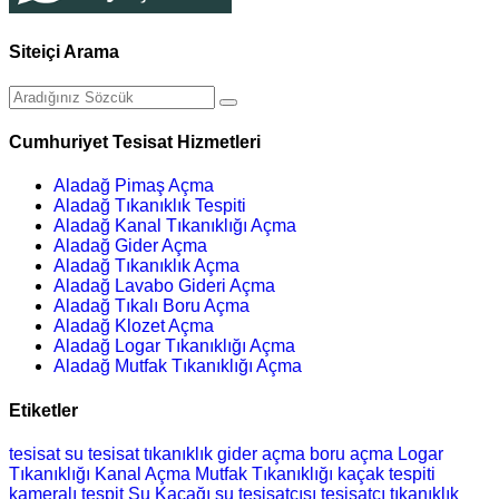
Siteiçi Arama
Cumhuriyet Tesisat Hizmetleri
Aladağ Pimaş Açma
Aladağ Tıkanıklık Tespiti
Aladağ Kanal Tıkanıklığı Açma
Aladağ Gider Açma
Aladağ Tıkanıklık Açma
Aladağ Lavabo Gideri Açma
Aladağ Tıkalı Boru Açma
Aladağ Klozet Açma
Aladağ Logar Tıkanıklığı Açma
Aladağ Mutfak Tıkanıklığı Açma
Etiketler
tesisat
su tesisat
tıkanıklık
gider açma
boru açma
Logar
Tıkanıklığı
Kanal Açma
Mutfak Tıkanıklığı
kaçak tespiti
kameralı tespit
Su Kaçağı
su tesisatçısı
tesisatçı
tıkanıklık