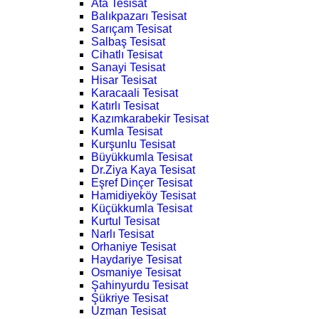
Ata Tesisat
Balıkpazarı Tesisat
Sarıçam Tesisat
Salbaş Tesisat
Cihatlı Tesisat
Sanayi Tesisat
Hisar Tesisat
Karacaali Tesisat
Katırlı Tesisat
Kazımkarabekir Tesisat
Kumla Tesisat
Kurşunlu Tesisat
Büyükkumla Tesisat
Dr.Ziya Kaya Tesisat
Eşref Dinçer Tesisat
Hamidiyeköy Tesisat
Küçükkumla Tesisat
Kurtul Tesisat
Narlı Tesisat
Orhaniye Tesisat
Haydariye Tesisat
Osmaniye Tesisat
Şahinyurdu Tesisat
Şükriye Tesisat
Uzman Tesisat