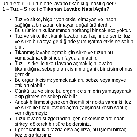
ürünlerdir. Bu ürünlerle lavabo tıkanıklığı nasıl gider?
1 – Tuz – Sirke ile Tıkanan Lavabo Nasıl Açılır?
Tuz ve sirke, hiçbir yan etkisi olmayan ve insan
sağlığına bir zararı olmayan doğal ürünlerdir.
Bu ürünlerin kullanımında herhangi bir sakınca yoktur.
Tuz ve sirke ile tıkanık lavabo nasıl açılır derseniz, tuz
ve sirke bir araya geldiğinde yumuşatma etkisine sahip
olur.
Tıkanmış lavabo açmak için sirke ve tuzun bu
yumuşatma etkisinden faydalanılabilir.
Tuz – sirke ile tıkalı lavabo açmak için lavabo
tıkanıklığına sebep olan cismin organik bir cisim olması
gerekir.
Bu organik cisim; yemek atıkları, sebze veya meyve
atıkları olabilir.
Çünkü tuz ve sirke bu organik cisimlerin yumuşayarak
akıp gitmesine sebep olabilir.
Ancak bilinmesi gereken önemli bir nokta vardır ki; tuz
ve sirke ile tıkalı lavabo açma çalışması kesin sonuç
verir diyemeyiz.
Tuzu lavabo süzgecinden içeri dökersiniz ardından
sirkeyi dökerek bir süre beklersiniz.
Eğer tıkanıklık birazda olsa açılırsa, bu işlemi birkaç
kez tekrarlarsınız.