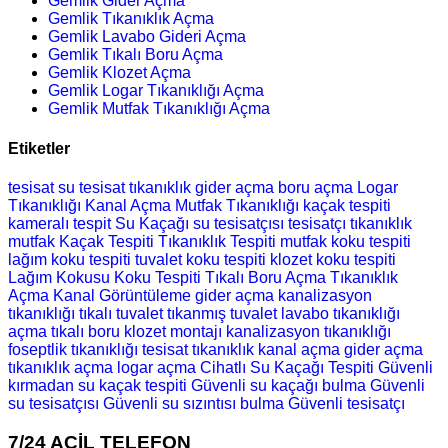
Gemlik Gider Açma
Gemlik Tıkanıklık Açma
Gemlik Lavabo Gideri Açma
Gemlik Tıkalı Boru Açma
Gemlik Klozet Açma
Gemlik Logar Tıkanıklığı Açma
Gemlik Mutfak Tıkanıklığı Açma
Etiketler
tesisat
su tesisat
tıkanıklık
gider açma
boru açma
Logar
Tıkanıklığı
Kanal Açma
Mutfak Tıkanıklığı
kaçak tespiti
kameralı tespit
Su Kaçağı
su tesisatçısı
tesisatçı
tıkanıklık
mutfak
Kaçak Tespiti
Tıkanıklık Tespiti
mutfak koku tespiti
lağım koku tespiti
tuvalet koku tespiti
klozet koku tespiti
Lağım Kokusu
Koku Tespiti
Tıkalı Boru Açma
Tıkanıklık
Açma
Kanal Görüntüleme
gider açma
kanalizasyon
tıkanıklığı
tıkalı tuvalet
tıkanmış tuvalet
lavabo tıkanıklığı
açma
tıkalı boru
klozet montajı
kanalizasyon tıkanıklığı
foseptlik tıkanıklığı
tesisat
tıkanıklık
kanal açma
gider açma
tıkanıklık açma
logar açma
Cihatlı Su Kaçağı Tespiti
Güvenli
kırmadan su kaçak tespiti
Güvenli su kaçağı bulma
Güvenli
su tesisatçısı
Güvenli su sızıntısı bulma
Güvenli tesisatçı
7/24 ACİL TELEFON