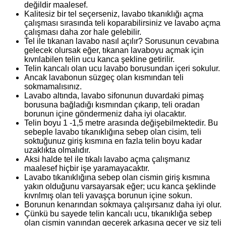
değildir maalesef.
Kalitesiz bir tel seçerseniz, lavabo tıkanıklığı açma
çalışması sırasında teli koparabilirsiniz ve lavabo açma
çalışması daha zor hale gelebilir.
Tel ile tıkanan lavabo nasıl açılır? Sorusunun cevabına
gelecek olursak eğer, tıkanan lavaboyu açmak için
kıvrılabilen telin ucu kanca şekline getirilir.
Telin kancalı olan ucu lavabo borusundan içeri sokulur.
Ancak lavabonun süzgeç olan kısmından teli
sokmamalısınız.
Lavabo altında, lavabo sifonunun duvardaki pimaş
borusuna bağladığı kısmından çıkarıp, teli oradan
borunun içine göndermeniz daha iyi olacaktır.
Telin boyu 1 -1,5 metre arasında değişebilmektedir. Bu
sebeple lavabo tıkanıklığına sebep olan cisim, teli
soktuğunuz giriş kısmına en fazla telin boyu kadar
uzaklıkta olmalıdır.
Aksi halde tel ile tıkalı lavabo açma çalışmanız
maalesef hiçbir işe yaramayacaktır.
Lavabo tıkanıklığına sebep olan cismin giriş kısmına
yakın olduğunu varsayarsak eğer; ucu kanca şeklinde
kıvrılmış olan teli yavaşça borunun içine sokun.
Borunun kenarından sokmaya çalışırsanız daha iyi olur.
Çünkü bu sayede telin kancalı ucu, tıkanıklığa sebep
olan cismin yanından geçerek arkasına geçer ve siz teli