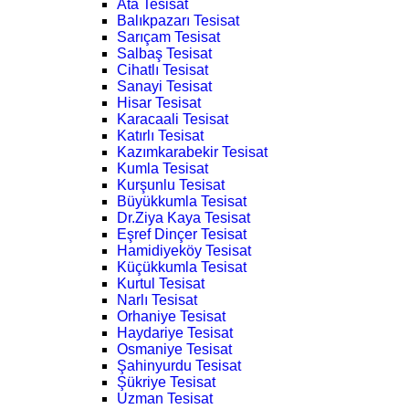
Ata Tesisat
Balıkpazarı Tesisat
Sarıçam Tesisat
Salbaş Tesisat
Cihatlı Tesisat
Sanayi Tesisat
Hisar Tesisat
Karacaali Tesisat
Katırlı Tesisat
Kazımkarabekir Tesisat
Kumla Tesisat
Kurşunlu Tesisat
Büyükkumla Tesisat
Dr.Ziya Kaya Tesisat
Eşref Dinçer Tesisat
Hamidiyeköy Tesisat
Küçükkumla Tesisat
Kurtul Tesisat
Narlı Tesisat
Orhaniye Tesisat
Haydariye Tesisat
Osmaniye Tesisat
Şahinyurdu Tesisat
Şükriye Tesisat
Uzman Tesisat