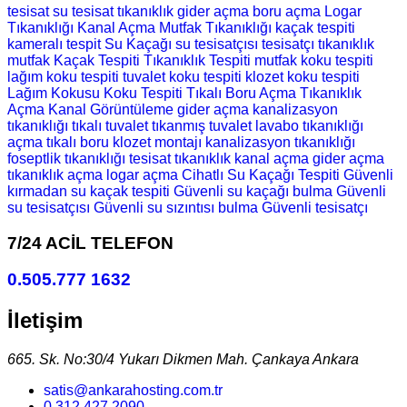
tesisat
su tesisat
tıkanıklık
gider açma
boru açma
Logar
Tıkanıklığı
Kanal Açma
Mutfak Tıkanıklığı
kaçak tespiti
kameralı tespit
Su Kaçağı
su tesisatçısı
tesisatçı
tıkanıklık
mutfak
Kaçak Tespiti
Tıkanıklık Tespiti
mutfak koku tespiti
lağım koku tespiti
tuvalet koku tespiti
klozet koku tespiti
Lağım Kokusu
Koku Tespiti
Tıkalı Boru Açma
Tıkanıklık
Açma
Kanal Görüntüleme
gider açma
kanalizasyon
tıkanıklığı
tıkalı tuvalet
tıkanmış tuvalet
lavabo tıkanıklığı
açma
tıkalı boru
klozet montajı
kanalizasyon tıkanıklığı
foseptlik tıkanıklığı
tesisat
tıkanıklık
kanal açma
gider açma
tıkanıklık açma
logar açma
Cihatlı Su Kaçağı Tespiti
Güvenli
kırmadan su kaçak tespiti
Güvenli su kaçağı bulma
Güvenli
su tesisatçısı
Güvenli su sızıntısı bulma
Güvenli tesisatçı
7/24 ACİL TELEFON
0.505.777 1632
İletişim
665. Sk. No:30/4 Yukarı Dikmen Mah. Çankaya Ankara
satis@ankarahosting.com.tr
0.312.427 2090