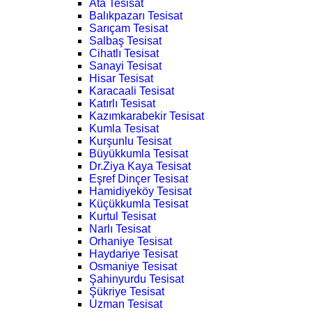
Ata Tesisat
Balıkpazarı Tesisat
Sarıçam Tesisat
Salbaş Tesisat
Cihatlı Tesisat
Sanayi Tesisat
Hisar Tesisat
Karacaali Tesisat
Katırlı Tesisat
Kazımkarabekir Tesisat
Kumla Tesisat
Kurşunlu Tesisat
Büyükkumla Tesisat
Dr.Ziya Kaya Tesisat
Eşref Dinçer Tesisat
Hamidiyeköy Tesisat
Küçükkumla Tesisat
Kurtul Tesisat
Narlı Tesisat
Orhaniye Tesisat
Haydariye Tesisat
Osmaniye Tesisat
Şahinyurdu Tesisat
Şükriye Tesisat
Uzman Tesisat