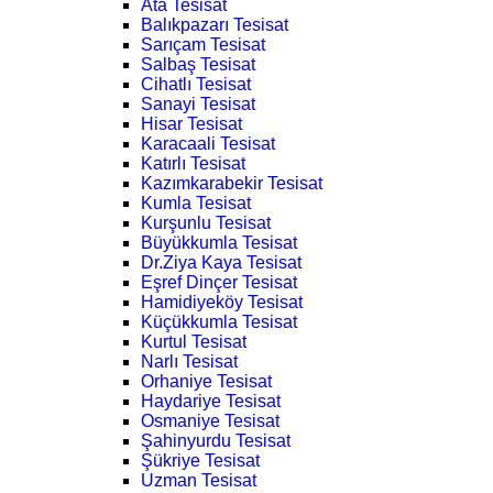
Ata Tesisat
Balıkpazarı Tesisat
Sarıçam Tesisat
Salbaş Tesisat
Cihatlı Tesisat
Sanayi Tesisat
Hisar Tesisat
Karacaali Tesisat
Katırlı Tesisat
Kazımkarabekir Tesisat
Kumla Tesisat
Kurşunlu Tesisat
Büyükkumla Tesisat
Dr.Ziya Kaya Tesisat
Eşref Dinçer Tesisat
Hamidiyeköy Tesisat
Küçükkumla Tesisat
Kurtul Tesisat
Narlı Tesisat
Orhaniye Tesisat
Haydariye Tesisat
Osmaniye Tesisat
Şahinyurdu Tesisat
Şükriye Tesisat
Uzman Tesisat