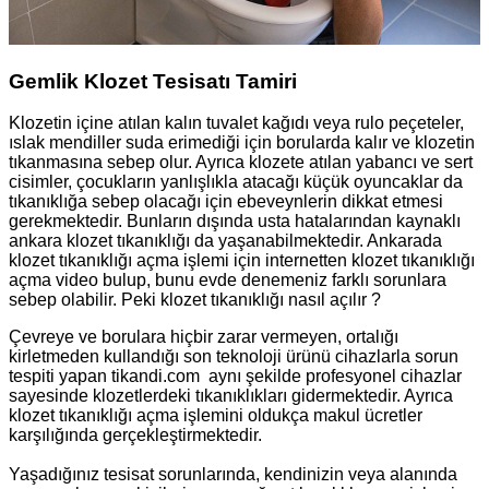
Gemlik Klozet Tesisatı Tamiri
Klozetin içine atılan kalın tuvalet kağıdı veya rulo peçeteler,
ıslak mendiller suda erimediği için borularda kalır ve klozetin
tıkanmasına sebep olur. Ayrıca klozete atılan yabancı ve sert
cisimler, çocukların yanlışlıkla atacağı küçük oyuncaklar da
tıkanıklığa sebep olacağı için ebeveynlerin dikkat etmesi
gerekmektedir. Bunların dışında usta hatalarından kaynaklı
ankara klozet tıkanıklığı da yaşanabilmektedir. Ankarada
klozet tıkanıklığı açma işlemi için internetten klozet tıkanıklığı
açma video bulup, bunu evde denemeniz farklı sorunlara
sebep olabilir. Peki klozet tıkanıklığı nasıl açılır ?
Çevreye ve borulara hiçbir zarar vermeyen, ortalığı
kirletmeden kullandığı son teknoloji ürünü cihazlarla sorun
tespiti yapan tikandi.com aynı şekilde profesyonel cihazlar
sayesinde klozetlerdeki tıkanıklıkları gidermektedir. Ayrıca
klozet tıkanıklığı açma işlemini oldukça makul ücretler
karşılığında gerçekleştirmektedir.
Yaşadığınız tesisat sorunlarında, kendinizin veya alanında