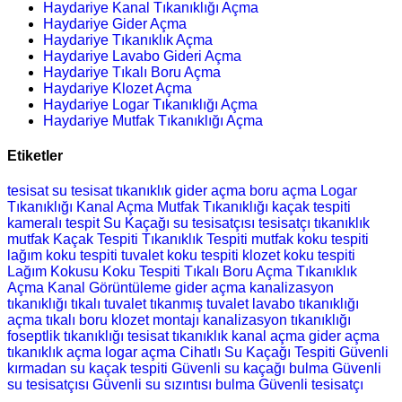
Haydariye Kanal Tıkanıklığı Açma
Haydariye Gider Açma
Haydariye Tıkanıklık Açma
Haydariye Lavabo Gideri Açma
Haydariye Tıkalı Boru Açma
Haydariye Klozet Açma
Haydariye Logar Tıkanıklığı Açma
Haydariye Mutfak Tıkanıklığı Açma
Etiketler
tesisat
su tesisat
tıkanıklık
gider açma
boru açma
Logar
Tıkanıklığı
Kanal Açma
Mutfak Tıkanıklığı
kaçak tespiti
kameralı tespit
Su Kaçağı
su tesisatçısı
tesisatçı
tıkanıklık
mutfak
Kaçak Tespiti
Tıkanıklık Tespiti
mutfak koku tespiti
lağım koku tespiti
tuvalet koku tespiti
klozet koku tespiti
Lağım Kokusu
Koku Tespiti
Tıkalı Boru Açma
Tıkanıklık
Açma
Kanal Görüntüleme
gider açma
kanalizasyon
tıkanıklığı
tıkalı tuvalet
tıkanmış tuvalet
lavabo tıkanıklığı
açma
tıkalı boru
klozet montajı
kanalizasyon tıkanıklığı
foseptlik tıkanıklığı
tesisat
tıkanıklık
kanal açma
gider açma
tıkanıklık açma
logar açma
Cihatlı Su Kaçağı Tespiti
Güvenli
kırmadan su kaçak tespiti
Güvenli su kaçağı bulma
Güvenli
su tesisatçısı
Güvenli su sızıntısı bulma
Güvenli tesisatçı