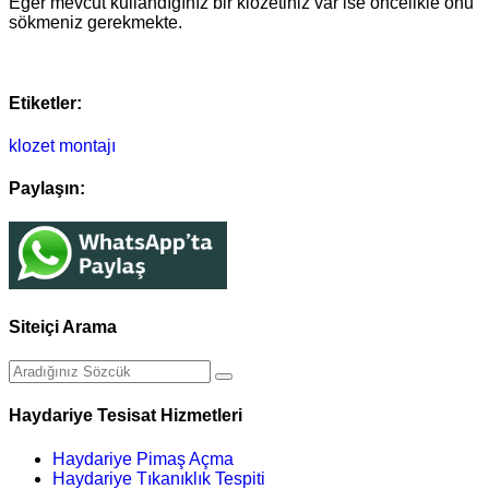
Eğer mevcut kullandığınız bir klozetiniz var ise öncelikle onu
sökmeniz gerekmekte.
Etiketler:
klozet montajı
Paylaşın:
Siteiçi Arama
Haydariye Tesisat Hizmetleri
Haydariye Pimaş Açma
Haydariye Tıkanıklık Tespiti