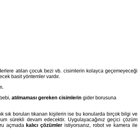
erlere atılan çocuk bezi vb. cisimlerin kolayca geçemeyeceği
cek basit yöntemler vardır.
m.
ebebi,
atılmaması gereken cisimlerin
gider borusuna
 sık boruları tıkanan kişilerin ise bu konularda birçok bilgi ve
urum sürekli devam edecektir. Uygulayacağınız geçici çözüm
 boru açmada
kalıcı çözümler
istiyorsanız, robot ve kamera ile