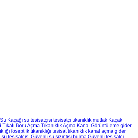
Su Kaçağı
su tesisatçısı
tesisatçı
tıkanıklık
mutfak
Kaçak
ti
Tıkalı Boru Açma
Tıkanıklık Açma
Kanal Görüntüleme
gider
ıklığı
foseptlik tıkanıklığı
tesisat
tıkanıklık
kanal açma
gider
 su tesisatçısı
Güvenli su sızıntısı bulma
Güvenli tesisatçı