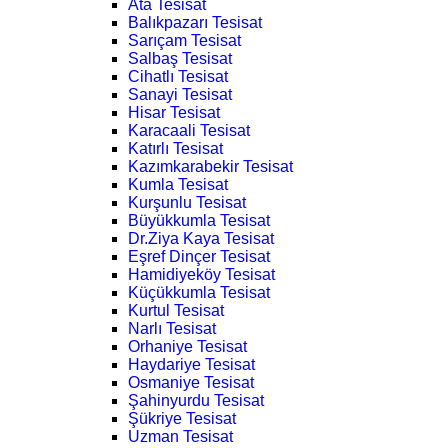
Ata Tesisat
Balıkpazarı Tesisat
Sarıçam Tesisat
Salbaş Tesisat
Cihatlı Tesisat
Sanayi Tesisat
Hisar Tesisat
Karacaali Tesisat
Katırlı Tesisat
Kazımkarabekir Tesisat
Kumla Tesisat
Kurşunlu Tesisat
Büyükkumla Tesisat
Dr.Ziya Kaya Tesisat
Eşref Dinçer Tesisat
Hamidiyeköy Tesisat
Küçükkumla Tesisat
Kurtul Tesisat
Narlı Tesisat
Orhaniye Tesisat
Haydariye Tesisat
Osmaniye Tesisat
Şahinyurdu Tesisat
Şükriye Tesisat
Uzman Tesisat