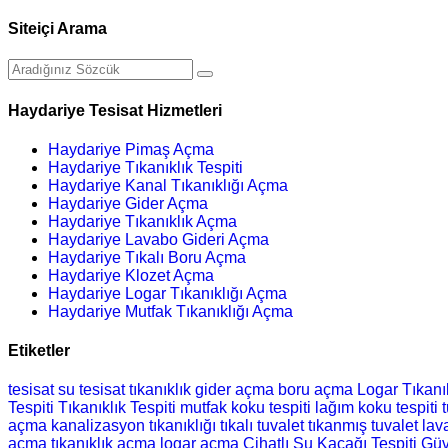
Siteiçi Arama
Haydariye Tesisat Hizmetleri
Haydariye Pimaş Açma
Haydariye Tıkanıklık Tespiti
Haydariye Kanal Tıkanıklığı Açma
Haydariye Gider Açma
Haydariye Tıkanıklık Açma
Haydariye Lavabo Gideri Açma
Haydariye Tıkalı Boru Açma
Haydariye Klozet Açma
Haydariye Logar Tıkanıklığı Açma
Haydariye Mutfak Tıkanıklığı Açma
Etiketler
tesisat
su tesisat
tıkanıklık
gider açma
boru açma
Logar Tıkanı
Tespiti
Tıkanıklık Tespiti
mutfak koku tespiti
lağım koku tespiti
açma
kanalizasyon tıkanıklığı
tıkalı tuvalet
tıkanmış tuvalet
lav
açma
tıkanıklık açma
logar açma
Cihatlı Su Kaçağı Tespiti
Güv