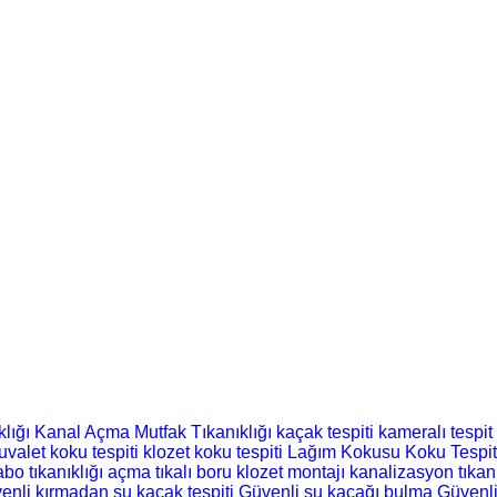
klığı
Kanal Açma
Mutfak Tıkanıklığı
kaçak tespiti
kameralı tespit
tuvalet koku tespiti
klozet koku tespiti
Lağım Kokusu
Koku Tespi
abo tıkanıklığı açma
tıkalı boru
klozet montajı
kanalizasyon tıkan
enli kırmadan su kaçak tespiti
Güvenli su kaçağı bulma
Güvenli