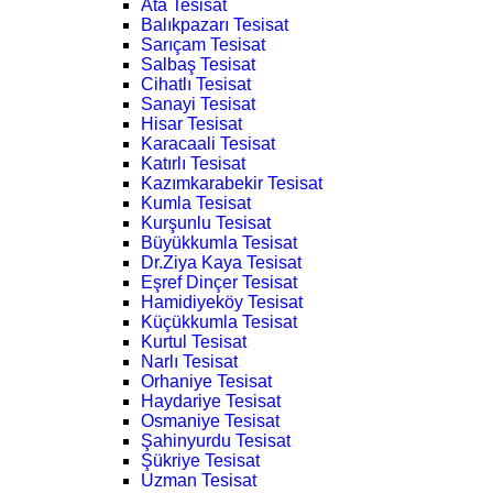
Ata Tesisat
Balıkpazarı Tesisat
Sarıçam Tesisat
Salbaş Tesisat
Cihatlı Tesisat
Sanayi Tesisat
Hisar Tesisat
Karacaali Tesisat
Katırlı Tesisat
Kazımkarabekir Tesisat
Kumla Tesisat
Kurşunlu Tesisat
Büyükkumla Tesisat
Dr.Ziya Kaya Tesisat
Eşref Dinçer Tesisat
Hamidiyeköy Tesisat
Küçükkumla Tesisat
Kurtul Tesisat
Narlı Tesisat
Orhaniye Tesisat
Haydariye Tesisat
Osmaniye Tesisat
Şahinyurdu Tesisat
Şükriye Tesisat
Uzman Tesisat