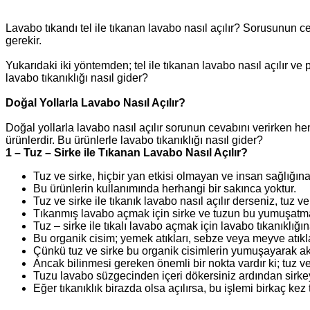
Lavabo tıkandı tel ile tıkanan lavabo nasıl açılır? Sorusunun ce
gerekir.
Yukarıdaki iki yöntemden; tel ile tıkanan lavabo nasıl açılır ve 
lavabo tıkanıklığı nasıl gider?
Doğal Yollarla Lavabo Nasıl Açılır?
Doğal yollarla lavabo nasıl açılır sorunun cevabını verirken h
ürünlerdir. Bu ürünlerle lavabo tıkanıklığı nasıl gider?
1 – Tuz – Sirke ile Tıkanan Lavabo Nasıl Açılır?
Tuz ve sirke, hiçbir yan etkisi olmayan ve insan sağlığına
Bu ürünlerin kullanımında herhangi bir sakınca yoktur.
Tuz ve sirke ile tıkanık lavabo nasıl açılır derseniz, tuz 
Tıkanmış lavabo açmak için sirke ve tuzun bu yumuşatma 
Tuz – sirke ile tıkalı lavabo açmak için lavabo tıkanıklığ
Bu organik cisim; yemek atıkları, sebze veya meyve atıklar
Çünkü tuz ve sirke bu organik cisimlerin yumuşayarak akı
Ancak bilinmesi gereken önemli bir nokta vardır ki; tuz ve
Tuzu lavabo süzgecinden içeri dökersiniz ardından sirkey
Eğer tıkanıklık birazda olsa açılırsa, bu işlemi birkaç kez 