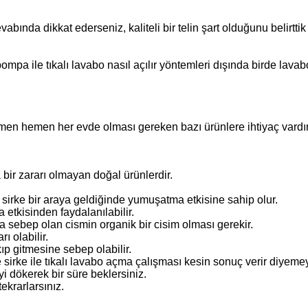
vabında dikkat ederseniz, kaliteli bir telin şart olduğunu belirtt
pompa ile tıkalı lavabo nasıl açılır yöntemleri dışında birde lava
emen hemen her evde olması gereken bazı ürünlere ihtiyaç vardır.
 bir zararı olmayan doğal ürünlerdir.
ve sirke bir araya geldiğinde yumuşatma etkisine sahip olur.
etkisinden faydalanılabilir.
ına sebep olan cismin organik bir cisim olması gerekir.
ı olabilir.
p gitmesine sebep olabilir.
 sirke ile tıkalı lavabo açma çalışması kesin sonuç verir diyemey
i dökerek bir süre beklersiniz.
tekrarlarsınız.