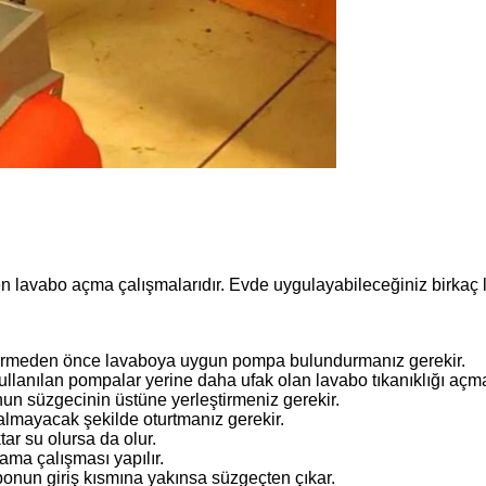
len lavabo açma çalışmalarıdır. Evde uygulayabileceğiniz birkaç 
 vermeden önce lavaboya uygun pompa bulundurmanız gerekir.
 kullanılan pompalar yerine daha ufak olan lavabo tıkanıklığı aç
n süzgecinin üstüne yerleştirmeniz gerekir.
almayacak şekilde oturtmanız gerekir.
ar su olursa da olur.
ma çalışması yapılır.
onun giriş kısmına yakınsa süzgeçten çıkar.