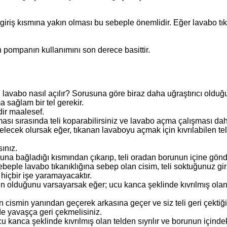
giriş kısmına yakın olması bu sebeple önemlidir. Eğer lavabo tık
 pompanın kullanımını son derece basittir.
n lavabo nasıl açılır? Sorusuna göre biraz daha uğraştırıcı olduğu
 sağlam bir tel gerekir.
dir maalesef.
şması sırasında teli koparabilirsiniz ve lavabo açma çalışması dah
lecek olursak eğer, tıkanan lavaboyu açmak için kıvrılabilen teli
ınız.
na bağladığı kısmından çıkarıp, teli oradan borunun içine gönde
beple lavabo tıkanıklığına sebep olan cisim, teli soktuğunuz giri
 hiçbir işe yaramayacaktır.
ın olduğunu varsayarsak eğer; ucu kanca şeklinde kıvrılmış olan
n cismin yanından geçerek arkasına geçer ve siz teli geri çektiğ
de yavaşça geri çekmelisiniz.
ucu kanca şeklinde kıvrılmış olan telden sıyrılır ve borunun içi