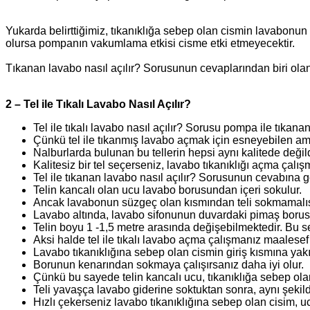
Yukarda belirttiğimiz, tıkanıklığa sebep olan cismin lavabonun 
olursa pompanın vakumlama etkisi cisme etki etmeyecektir.
Tıkanan lavabo nasıl açılır? Sorusunun cevaplarından biri olan
2 – Tel ile Tıkalı Lavabo Nasıl Açılır?
Tel ile tıkalı lavabo nasıl açılır? Sorusu pompa ile tıkana
Çünkü tel ile tıkanmış lavabo açmak için esneyebilen ama
Nalburlarda bulunan bu tellerin hepsi aynı kalitede değil
Kalitesiz bir tel seçerseniz, lavabo tıkanıklığı açma çalı
Tel ile tıkanan lavabo nasıl açılır? Sorusunun cevabına ge
Telin kancalı olan ucu lavabo borusundan içeri sokulur.
Ancak lavabonun süzgeç olan kısmından teli sokmamalıs
Lavabo altında, lavabo sifonunun duvardaki pimaş borusu
Telin boyu 1 -1,5 metre arasında değişebilmektedir. Bu se
Aksi halde tel ile tıkalı lavabo açma çalışmanız maalesef
Lavabo tıkanıklığına sebep olan cismin giriş kısmına yak
Borunun kenarından sokmaya çalışırsanız daha iyi olur.
Çünkü bu sayede telin kancalı ucu, tıkanıklığa sebep ola
Teli yavaşça lavabo giderine soktuktan sonra, aynı şekil
Hızlı çekerseniz lavabo tıkanıklığına sebep olan cisim, 