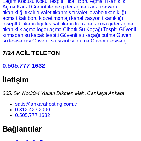
Lağım Kokusu
Koku Tespiti
Tıkalı Boru Açma
Tıkanıklık
Açma
Kanal Görüntüleme
gider açma
kanalizasyon
tıkanıklığı
tıkalı tuvalet
tıkanmış tuvalet
lavabo tıkanıklığı
açma
tıkalı boru
klozet montajı
kanalizasyon tıkanıklığı
foseptlik tıkanıklığı
tesisat
tıkanıklık
kanal açma
gider açma
tıkanıklık açma
logar açma
Cihatlı Su Kaçağı Tespiti
Güvenli
kırmadan su kaçak tespiti
Güvenli su kaçağı bulma
Güvenli
su tesisatçısı
Güvenli su sızıntısı bulma
Güvenli tesisatçı
7/24 ACİL TELEFON
0.505.777 1632
İletişim
665. Sk. No:30/4 Yukarı Dikmen Mah. Çankaya Ankara
satis@ankarahosting.com.tr
0.312.427 2090
0.505.777 1632
Bağlantılar