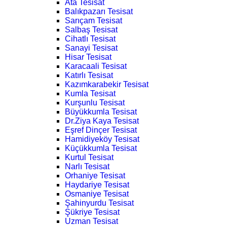
Ata Tesisat
Balıkpazarı Tesisat
Sarıçam Tesisat
Salbaş Tesisat
Cihatlı Tesisat
Sanayi Tesisat
Hisar Tesisat
Karacaali Tesisat
Katırlı Tesisat
Kazımkarabekir Tesisat
Kumla Tesisat
Kurşunlu Tesisat
Büyükkumla Tesisat
Dr.Ziya Kaya Tesisat
Eşref Dinçer Tesisat
Hamidiyeköy Tesisat
Küçükkumla Tesisat
Kurtul Tesisat
Narlı Tesisat
Orhaniye Tesisat
Haydariye Tesisat
Osmaniye Tesisat
Şahinyurdu Tesisat
Şükriye Tesisat
Uzman Tesisat