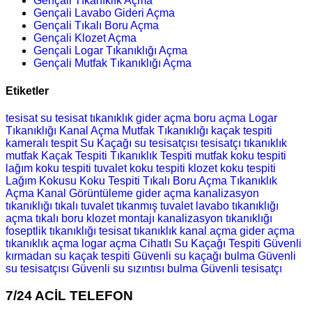
Gençali Tıkanıklık Açma
Gençali Lavabo Gideri Açma
Gençali Tıkalı Boru Açma
Gençali Klozet Açma
Gençali Logar Tıkanıklığı Açma
Gençali Mutfak Tıkanıklığı Açma
Etiketler
tesisat
su tesisat
tıkanıklık
gider açma
boru açma
Logar
Tıkanıklığı
Kanal Açma
Mutfak Tıkanıklığı
kaçak tespiti
kameralı tespit
Su Kaçağı
su tesisatçısı
tesisatçı
tıkanıklık
mutfak
Kaçak Tespiti
Tıkanıklık Tespiti
mutfak koku tespiti
lağım koku tespiti
tuvalet koku tespiti
klozet koku tespiti
Lağım Kokusu
Koku Tespiti
Tıkalı Boru Açma
Tıkanıklık
Açma
Kanal Görüntüleme
gider açma
kanalizasyon
tıkanıklığı
tıkalı tuvalet
tıkanmış tuvalet
lavabo tıkanıklığı
açma
tıkalı boru
klozet montajı
kanalizasyon tıkanıklığı
foseptlik tıkanıklığı
tesisat
tıkanıklık
kanal açma
gider açma
tıkanıklık açma
logar açma
Cihatlı Su Kaçağı Tespiti
Güvenli
kırmadan su kaçak tespiti
Güvenli su kaçağı bulma
Güvenli
su tesisatçısı
Güvenli su sızıntısı bulma
Güvenli tesisatçı
7/24 ACİL TELEFON